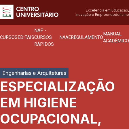
Excelência em Educação,
Inovação e Empreendedorismo
NAP -
MANUAL
CURSOS
EDITAIS
CURSOS
NAAE
REGULAMENTO
ACADÊMICO
RÁPIDOS
Engenharias e Arquiteturas
ESPECIALIZAÇÃO
EM HIGIENE
OCUPACIONAL,