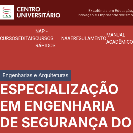
Excelência em Educação,
Inovação e Empreendedorismo
NAP -
MANUAL
CURSOS
EDITAIS
CURSOS
NAAE
REGULAMENTO
ACADÊMICO
RÁPIDOS
Engenharias e Arquiteturas
ESPECIALIZAÇÃO
EM ENGENHARIA
DE SEGURANÇA DO