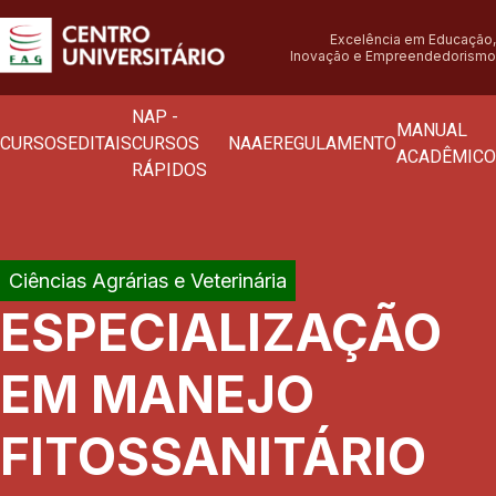
Excelência em Educação,
Inovação e Empreendedorismo
NAP -
MANUAL
CURSOS
EDITAIS
CURSOS
NAAE
REGULAMENTO
ACADÊMICO
RÁPIDOS
Ciências Agrárias e Veterinária
ESPECIALIZAÇÃO
EM MANEJO
FITOSSANITÁRIO