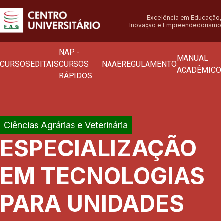
Excelência em Educação,
Inovação e Empreendedorismo
NAP -
MANUAL
CURSOS
EDITAIS
CURSOS
NAAE
REGULAMENTO
ACADÊMICO
RÁPIDOS
Ciências Agrárias e Veterinária
ESPECIALIZAÇÃO
EM TECNOLOGIAS
PARA UNIDADES