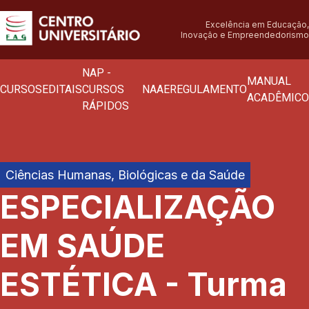
Excelência em Educação,
Inovação e Empreendedorismo
NAP -
MANUAL
CURSOS
EDITAIS
CURSOS
NAAE
REGULAMENTO
ACADÊMICO
RÁPIDOS
Ciências Humanas, Biológicas e da Saúde
ESPECIALIZAÇÃO
EM SAÚDE
ESTÉTICA - Turma