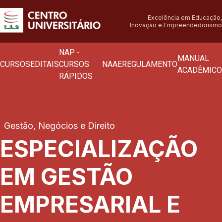
Excelência em Educação,
Inovação e Empreendedorismo
NAP -
MANUAL
CURSOS
EDITAIS
CURSOS
NAAE
REGULAMENTO
ACADÊMICO
RÁPIDOS
Gestão, Negócios e Direito
ESPECIALIZAÇÃO
EM GESTÃO
EMPRESARIAL E