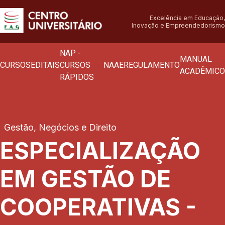
Excelência em Educação,
Inovação e Empreendedorismo
NAP -
MANUAL
CURSOS
EDITAIS
CURSOS
NAAE
REGULAMENTO
ACADÊMICO
RÁPIDOS
Gestão, Negócios e Direito
ESPECIALIZAÇÃO
EM GESTÃO DE
COOPERATIVAS -