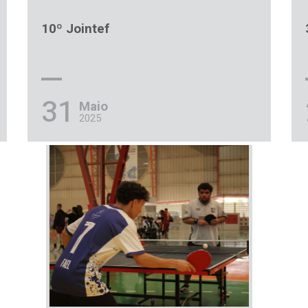
10º Jointef
31
Maio
2025