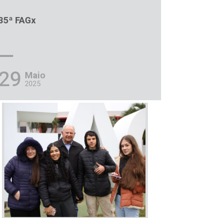
35ª FAGx
29
Maio
2025