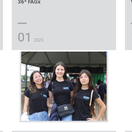
36ª FAGx
01
2025