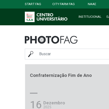
START FAG
CITY FARM FAG
NAAE
INSTITUCIONAL
E
Confraternização Fim de Ano
16
Dezembro
2025