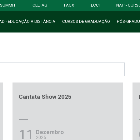
SUMMIT
CEEFAG
FAGX
ECCI
NAP - CURS
AD - EDUCAÇÃO
A
DISTÂNCIA
CURSOS
D
E GRADUAÇÃO
PÓS-GRAD
Cantata Show 2025
11
Dezembro
2025