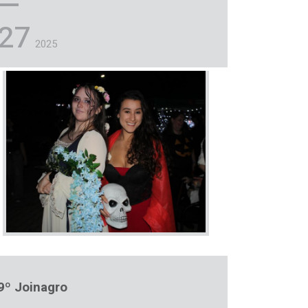
27
2025
9º Joinagro