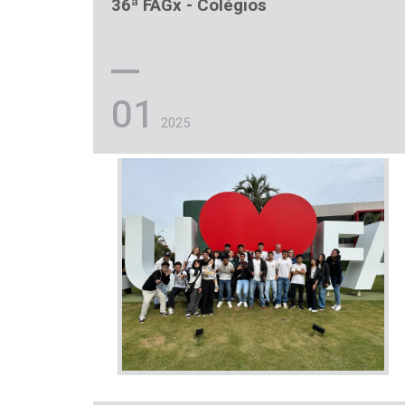
36ª FAGx - Colégios
01
2025