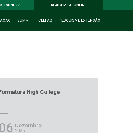
OS RÁPIDOS
ACADÊMICO ONLINE
UAÇÃO
SUMMIT
CEEFAG
PESQUISA
E
EXTENSÃO
Formatura High College
06
Dezembro
2025