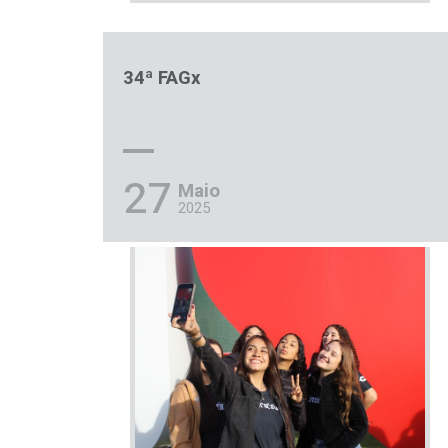
34ª FAGx
27
Maio
2025