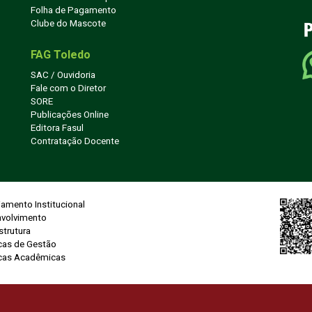
Folha de Pagamento
Clube do Mascote
FAG Toledo
SAC / Ouvidoria
Fale com o Diretor
SORE
Publicações Online
Editora Fasul
Contratação Docente
jamento Institucional
nvolvimento
strutura
icas de Gestão
icas Acadêmicas