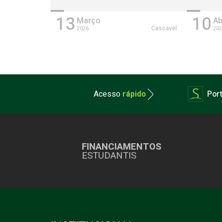
13
10
Março
Ab
Cascavel
2026
202
Acesso
rápido
Port
FINANCIAMENTOS
ESTUDANTIS