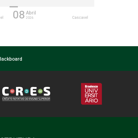
08
Abril
el
Cascavel
2026
lackboard