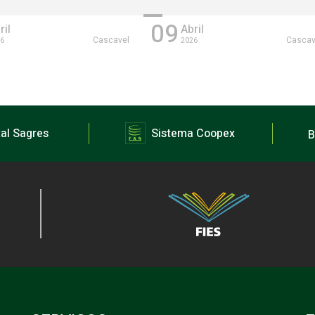
09
ril
Abril
Cascavel
Cascav
6
2026
al Sagres
Sistema Coopex
B