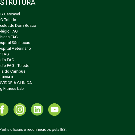
ESTRUTURA
G Cascavel
G Toledo
aculdade Dom Bosco
légio FAG
ínicas FAG
spital São Lucas
spital Veterinário
V FAG
dio FAG
dio FAG - Toledo
ia do Campus
EBMAIL
UVIDORIA CLINICA
g Fitness Lab
erfis oficiais e reconhecidos pela IES.