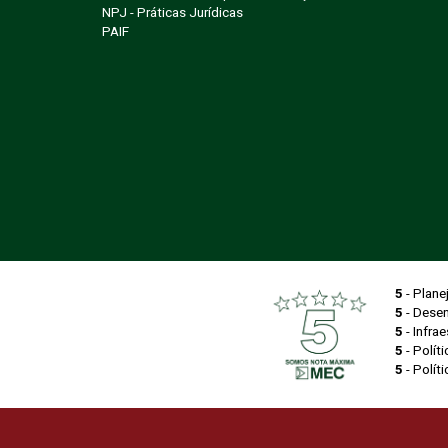
NPJ - Práticas Jurídicas
PAIF
5
- Plane
5
- Dese
5
- Infrae
5
- Polít
5
- Polít