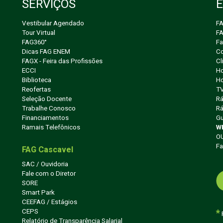
SERVIÇOS
Vestibular Agendado
FA
Tour Virtual
FA
FAG360°
F
Dicas FAG ENEM
Co
FAGX - Feira das Profissões
Cl
ECCI
Ho
Biblioteca
Ho
Reofertas
T
Seleção Docente
Rá
Trabalhe Conosco
Rá
Financiamentos
Gu
Ramais Telefônicos
W
O
Fa
FAG Cascavel
SAC / Ouvidoria
Fale com o Diretor
SORE
Smart Park
CEEFAG / Estágios
CEPS
*
P
Relatório de Transparência Salarial